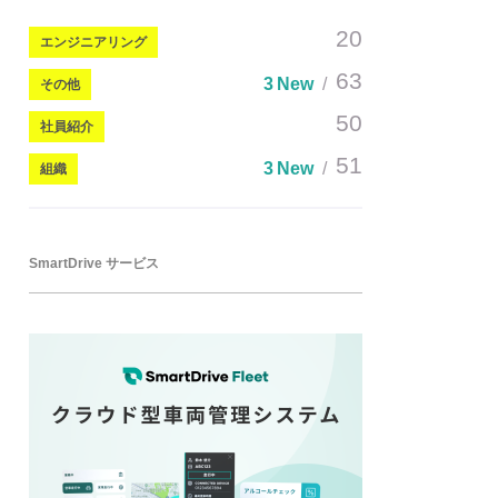
20
エンジニアリング
63
3 New
その他
50
社員紹介
51
3 New
組織
SmartDrive サービス