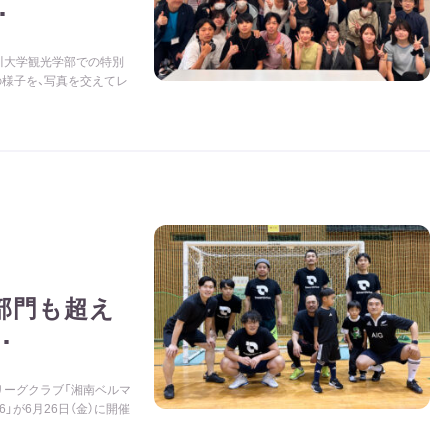
･
川大学観光学部での特別
様子を、写真を交えてレ
部門も超え
･
リーグクラブ「湘南ベルマ
2026」が6月26日（金）に開催