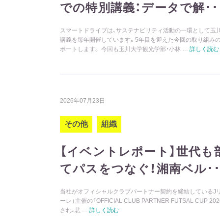
での特別講義：データで解･･
スマートドライブは、サステナビリティ活動の一環として玉
講義を毎年開催しています。5年目を迎えた今回の取り組みの
ポートします。 今回も玉川大学観光学部・小林 …
詳しく読む
2026年07月23日
その他
組織
【イベントレポート】世代も
てパスをつなぐ！湘南ベル･･
当社がオフィシャルクラブパートナー契約を締結しているJ
ーレ」主催の「OFFICIAL CLUB PARTNER FUTSAL CUP 
され、悲 …
詳しく読む