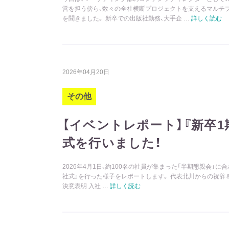
営を担う傍ら、数々の全社横断プロジェクトを支えるマルチ
を聞きました。 新卒での出版社勤務、大手企 …
詳しく読む
2026年04月20日
その他
【イベントレポート】『新卒1
式を行いました！
2026年4月1日、約100名の社員が集まった「半期懇親会」に
社式』を行った様子をレポートします。 代表北川からの祝辞＆
決意表明 入社 …
詳しく読む