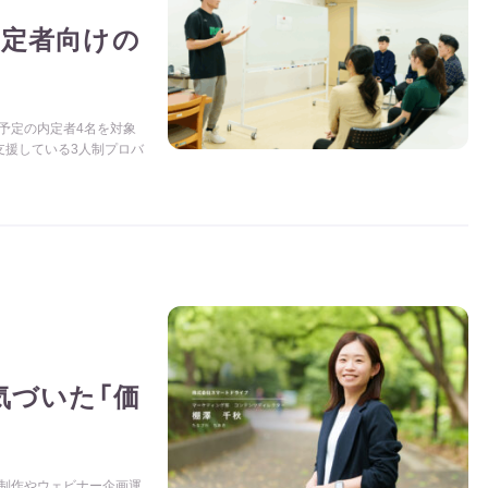
内定者向けの
入社予定の内定者4名を対象
支援している3人制プロバ
気づいた「価
、制作やウェビナー企画運