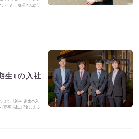
プレイヤー、棚澤さんに話
期生』の入社
合わせて、『新卒1期生の入
『新卒1期生』3名による