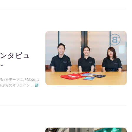
インタビュ
･
をテーマに、「Mobility
た。7年ぶりのオフライン …
詳