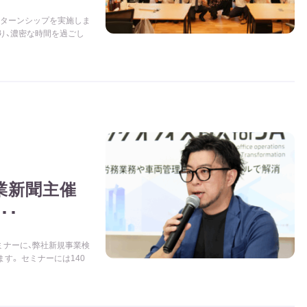
インターンシップを実施しま
り、濃密な時間を過ごし
業新聞主催
･･
セミナーに、弊社新規事業検
す。 セミナーには140