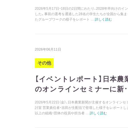
2026年5月17日・18日の2日間にわたり、2028年卒向けの
した。事前の選考を通過した28名の学生たちが全国から集ま
たグループワークの様子をレポート …
詳しく読む
2026年06月11日
その他
【イベントレポート】日本農
のオンラインセミナーに新･
2026年5月22日（金）、日本農業新聞が主催するオンライン
討室 営業責任者・吉田が生配信で登壇した様子をレポートしま
以上の組織・団体の役員や担当者 …
詳しく読む