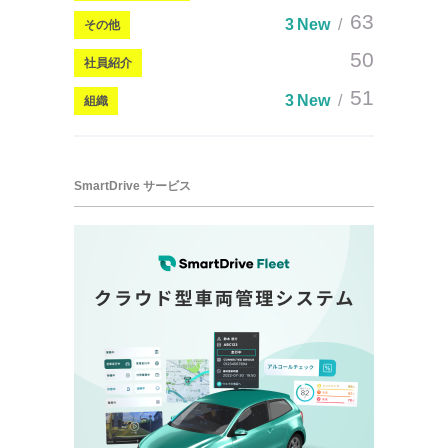
63
3 New
その他
50
社員紹介
51
3 New
組織
SmartDrive サービス