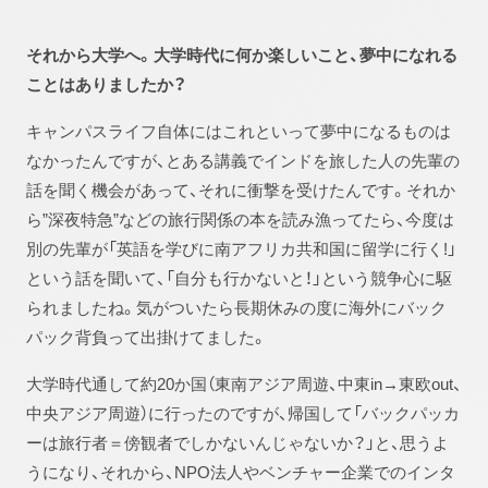
それから大学へ。大学時代に何か楽しいこと、夢中になれる
ことはありましたか？
キャンパスライフ自体にはこれといって夢中になるものは
なかったんですが、とある講義でインドを旅した人の先輩の
話を聞く機会があって、それに衝撃を受けたんです。それか
ら”深夜特急”などの旅行関係の本を読み漁ってたら、今度は
別の先輩が「英語を学びに南アフリカ共和国に留学に行く!」
という話を聞いて、「自分も行かないと！」という競争心に駆
られましたね。気がついたら長期休みの度に海外にバック
パック背負って出掛けてました。
大学時代通して約20か国（東南アジア周遊、中東in→東欧out、
中央アジア周遊）に行ったのですが、帰国して「バックパッカ
ーは旅行者＝傍観者でしかないんじゃないか？」と、思うよ
うになり、それから、NPO法人やベンチャー企業でのインタ