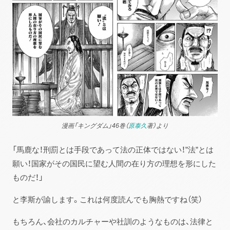
漫画「キングダム」46巻（
原泰久
著）より
「馬鹿な！刑罰とは手段であって法の正体ではない！”法”とは
願い！国家がその国民に望む人間の在り方の理想を形にした
ものだ！」
と李斯が諭します。これは何度読んでも胸熱ですね（笑）
もちろん、会社のカルチャーや社訓のようなものは、法律と