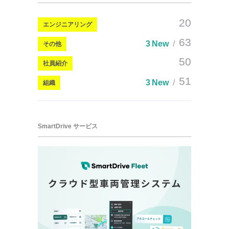
20
エンジニアリング
63
3 New
その他
50
社員紹介
51
3 New
組織
SmartDrive サービス