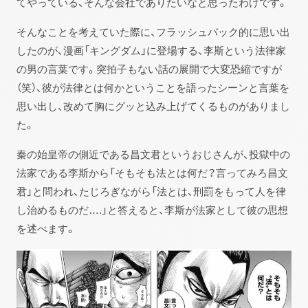
てやっている、そんな会社でありたいなと思ったわけです。
そんなことを考えていた際に、フラッシュバック的に思い出
したのが、漫画「キングダム」に登場する、李斯という法律家
の男の言葉です。突拍子もない話の展開で大変恐縮ですが
（笑）、彼が法律とは何かということを語ったシーンと言葉を
思い出し、改めて胸にグッと込み上げてくるものがありまし
た。
秦の始皇帝の側近である昌文君というおじさんが、投獄中の
法家である李斯から「そもそも法とは何だ？言ってみろ昌文
君」と問われ、たじろぎながら「法とは、刑罰をもって人を律
し治めるものだ….」と答えると、李斯が法家として彼の思想
を述べます。