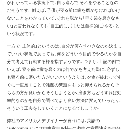
がわかっている状況下で、自ら進んで それをやることなの
だそうです。例えば、子供が寝る前に歯を磨かなければいけ
ないことをわかっていて、それを親から「早く歯を磨きなさ
い」と言われなくても「自主的に」（または自律的に）やる、と
いう状況です。
一方で「主体的」というのは、自分が何をすべきなのか決まっ
ていない状況であっても、何をどういう目的でやるのかを自
分で考えて行動する様を指すようです。つまり、上記の例で
いえば、寝る前に歯を磨くのは何でかを考えた際に、必ずし
も寝る前に磨いた方がいいというよりは、夕食が終わってす
ぐに一度磨くことで雑菌の繁殖をもっと抑えられるからそ
ちらの方が良いからそうしようとか、磨き方もどうすれば効
率的なのかを自分で調べてより良い方法に変えていったり、
そういう工夫をしていくことになるでしょうか。
弊社のアメリカ人デザイナーが言うには、英語の
“autonomous” には自由意志を持って物事の意思決定を自分