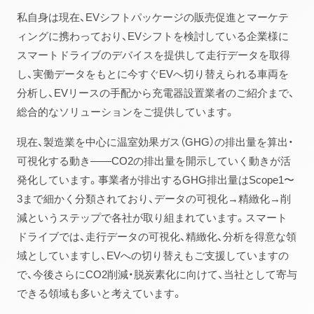
私自身は現在、EVシフトパッケージの販売促進とマーケテ
ィングに携わっており、EVシフトを検討している企業様に
スマートドライブのデバイスを提供して走行データを取得
し、実働データをもとに今すぐEVへ切り替えられる車両を
分析し、EVリースの手配から充電器設置業者のご紹介まで、
総合的なソリューションをご提供しています。
現在、製造業を中心に温室効果ガス（GHG）の排出量を算出・
可視化する動き――CO2の排出量を開示していく動きが活
発化しています。事業者が排出するGHG排出量はScope1〜
3まで細かく分類されており、データの可視化→精緻化→削
減というステップで各社が取り組まれています。スマート
ドライブでは、走行データの可視化、精緻化、分析を得意な領
域としていますし、EVへの切り替えもご支援していますの
で、今後さらにCO2削減・脱炭素化に向けて、当社として寄与
できる領域も多いと考えています。